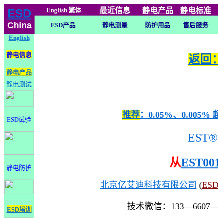
English
繁体
最近信息
静电
产品
静电标准
ESD
China
ESD产品
静电测量
防护用品
售后服务
English
静电信息
返回：
静电产品
静电测试
推荐
：0.05%、0.0
ESD试验
EST®
从
EST00
静电防护
北京亿艾迪科技有限公司
(
ES
技术微信：133—6607
ESD培训