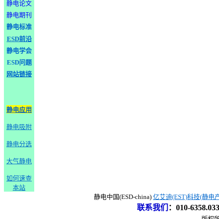
静电论文
静电期刊
静电标准
ESD前沿
静电学会
ESD问题
网站链接
静电应用
静电吸附
静电分选
大气静电
如何速查
本站
静电中国(ESD-china)
亿艾迪(EST)科技(静电
联系我们
：
010-6358.0
版权