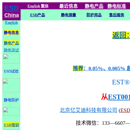
English
繁体
最近信息
静电
产品
静电标准
ESD
China
ESD产品
静电测量
防护用品
售后服务
English
静电信息
返回：
静电产品
静电测试
推荐
：0.05%、0.0
ESD试验
EST®
从
EST00
静电防护
北京亿艾迪科技有限公司
(
ES
技术微信：133—6607
ESD培训