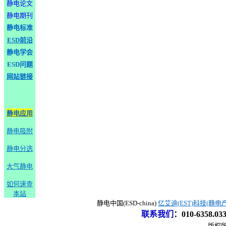
静电论文
静电期刊
静电标准
ESD前沿
静电学会
ESD问题
网站链接
静电应用
静电吸附
静电分选
大气静电
如何速查
本站
静电中国(ESD-china)
亿艾迪(EST)科技(静电
联系我们
：
010-6358.0
版权