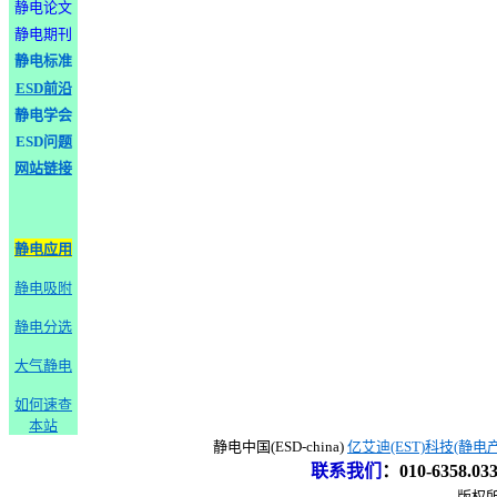
静电论文
静电期刊
静电标准
ESD前沿
静电学会
ESD问题
网站链接
静电应用
静电吸附
静电分选
大气静电
如何速查
本站
静电中国(ESD-china)
亿艾迪(EST)科技(静电
联系我们
：
010-6358.0
版权