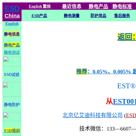
English
繁体
最近信息
静电
产品
静电标准
ESD
China
ESD产品
静电测量
防护用品
售后服务
English
静电信息
返回：
静电产品
静电测试
推荐
：0.05%、0.0
ESD试验
EST®
从
EST00
静电防护
北京亿艾迪科技有限公司
(
ES
技术微信：133—6607
ESD培训