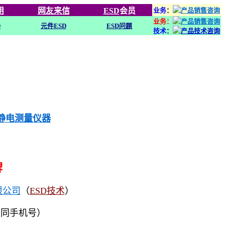
用
网友来信
ESD
会员
业务
：
业务：
D
元件ESD
ESD问题
技术
：
列静电测量仪器
牌
限公司
（
ESD技术
）
（同手机号）