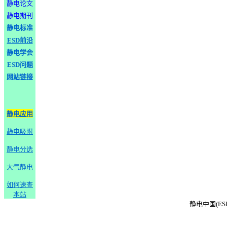
静电论文
静电期刊
静电标准
ESD前沿
静电学会
ESD问题
网站链接
静电应用
静电吸附
静电分选
大气静电
如何速查
本站
静电中国(ESD-