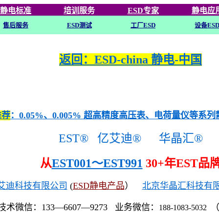
静电标准
培训
服务
ESD专家
静电应
售后服务
ESD
测试
工厂ESD
设备ES
返回：ESD-china 静电-中国
推荐
：0.05%、0.005% 超高精度高压表、电荷量仪等系
EST®
亿艾迪®
华晶汇®
从
EST001～EST991
30+年EST品
艾迪科技有限公司
(
ESD静电产品
）
北京华晶汇科技有
技术微信：133—6607—9273 业务微信：
188-1083-5032