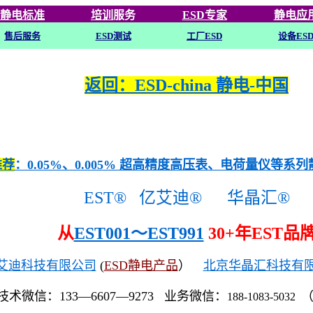
静电标准
培训
服务
ESD专家
静电应
售后服务
ESD
测试
工厂ESD
设备ES
返回：ESD-china 静电-中国
推荐
：0.05%、0.005% 超高精度高压表、电荷量仪等系
EST®
亿艾迪®
华晶汇®
从
EST001～EST991
30+年EST品
艾迪科技有限公司
(
ESD静电产品
）
北京华晶汇科技有
技术微信：133—6607—9273 业务微信：
188-1083-5032