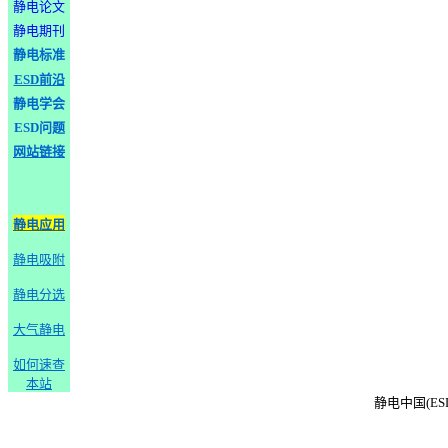
静电论文
静电期刊
静电标准
ESD前沿
静电学会
ESD问题
网站链接
静电应用
静电吸附
静电分选
大气静电
如何速查
本站
静电中国(ESD-