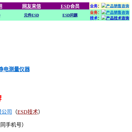
用
网友来信
ESD
会员
业务
：
业务：
D
元件ESD
ESD问题
技术
：
列静电测量仪器
牌
限公司
（
ESD技术
）
（同手机号）