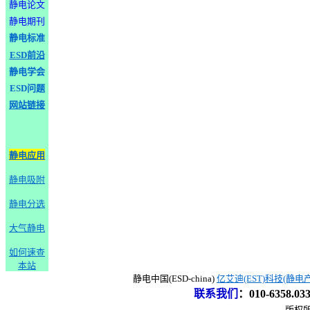
静电论文
静电期刊
静电标准
ESD前沿
静电学会
ESD问题
网站链接
静电应用
静电吸附
静电分选
大气静电
如何速查
本站
静电中国(ESD-china)
亿艾迪(EST)科技(静电
联系我们
：
010-6358.0
版权