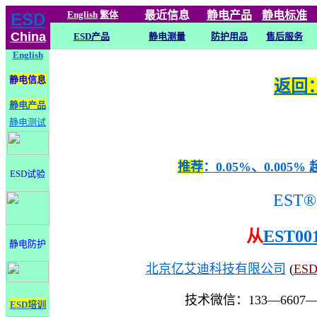
English
繁体
最近信息
静电
产品
静电标准
ESD
China
ESD产品
静电测量
防护用品
售后服务
English
静电信息
返回：
静电产品
静电测试
推荐
：0.05%、0.0
ESD试验
EST®
从
EST00
静电防护
北京亿艾迪科技有限公司
(
ES
技术微信：133—6607
ESD培训