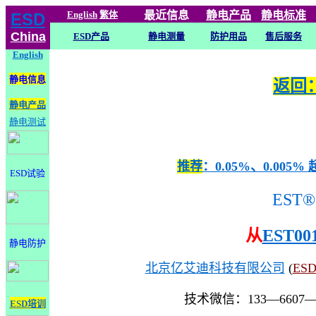
English
繁体
最近信息
静电
产品
静电标准
ESD
China
ESD产品
静电测量
防护用品
售后服务
English
静电信息
返回：
静电产品
静电测试
推荐
：0.05%、0.0
ESD试验
EST®
从
EST00
静电防护
北京亿艾迪科技有限公司
(
ES
技术微信：133—6607
ESD培训