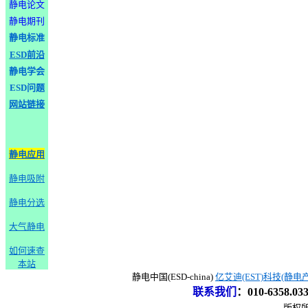
静电论文
静电期刊
静电标准
ESD前沿
静电学会
ESD问题
网站链接
静电应用
静电吸附
静电分选
大气静电
如何速查
本站
静电中国(ESD-china)
亿艾迪(EST)科技(静电
联系我们
：
010-6358.0
版权