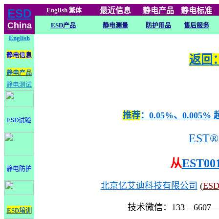
English
繁体
最近信息
静电
产品
静电标准
ESD
China
ESD产品
静电测量
防护用品
售后服务
English
静电信息
返回：
静电产品
静电测试
推荐
：0.05%、0.0
ESD试验
EST®
从
EST00
静电防护
北京亿艾迪科技有限公司
(
ES
技术微信：133—6607
ESD培训