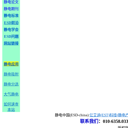
静电论文
静电期刊
静电标准
ESD前沿
静电学会
ESD问题
网站链接
静电应用
静电吸附
静电分选
大气静电
如何速查
本站
静电中国(ESD-china)
亿艾迪(EST)科技(静电
联系我们
：
010-6358.0
版权