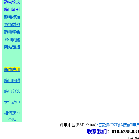
静电论文
静电期刊
静电标准
ESD前沿
静电学会
ESD问题
网站链接
静电应用
静电吸附
静电分选
大气静电
如何速查
本站
静电中国(ESD-china)
亿艾迪(EST)科技(静电
联系我们
：
010-6358.0
版权