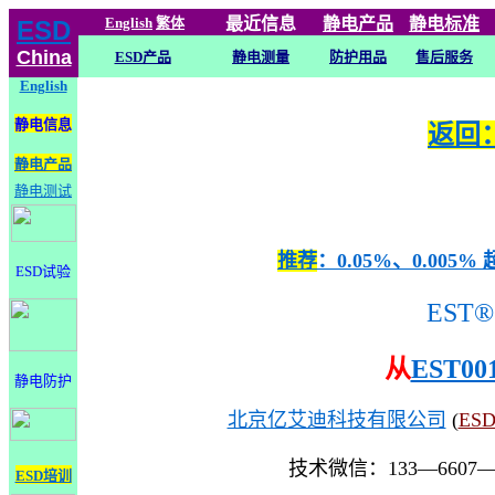
English
繁体
最近信息
静电
产品
静电标准
ESD
China
ESD产品
静电测量
防护用品
售后服务
English
静电信息
返回：
静电产品
静电测试
推荐
：0.05%、0.0
ESD试验
EST®
从
EST00
静电防护
北京亿艾迪科技有限公司
(
ES
技术微信：133—6607
ESD培训