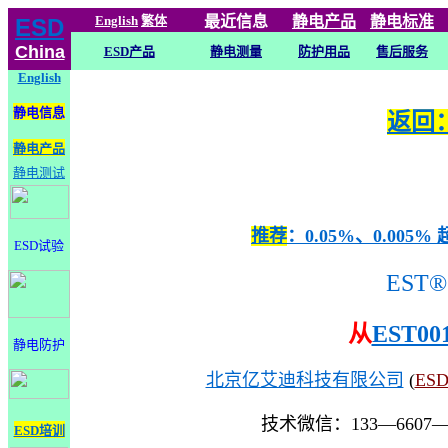
English
繁体
最近信息
静电
产品
静电标准
ESD
China
ESD产品
静电测量
防护用品
售后服务
English
静电信息
返回：
静电产品
静电测试
推荐
：0.05%、0.0
ESD试验
EST®
从
EST00
静电防护
北京亿艾迪科技有限公司
(
ES
技术微信：133—6607
ESD培训