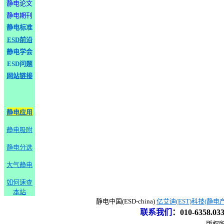
静电论文
静电期刊
静电标准
ESD前沿
静电学会
ESD问题
网站链接
静电应用
静电吸附
静电分选
大气静电
如何速查
本站
静电中国(ESD-china)
亿艾迪(EST)科技(静电
联系我们
：
010-6358.0
版权