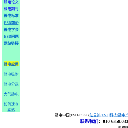
静电论文
静电期刊
静电标准
ESD前沿
静电学会
ESD问题
网站链接
静电应用
静电吸附
静电分选
大气静电
如何速查
本站
静电中国(ESD-china)
亿艾迪(EST)科技(静电
联系我们
：
010-6358.0
版权