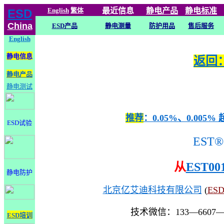
English
繁体
最近信息
静电
产品
静电标准
ESD
China
ESD产品
静电测量
防护用品
售后服务
English
静电信息
返回：
静电产品
静电测试
推荐
：0.05%、0.0
ESD试验
EST®
从
EST00
静电防护
北京亿艾迪科技有限公司
(
ES
技术微信：133—6607
ESD培训