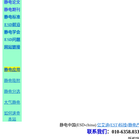
静电论文
静电期刊
静电标准
ESD前沿
静电学会
ESD问题
网站链接
静电应用
静电吸附
静电分选
大气静电
如何速查
本站
静电中国(ESD-china)
亿艾迪(EST)科技(静电
联系我们
：
010-6358.0
版权