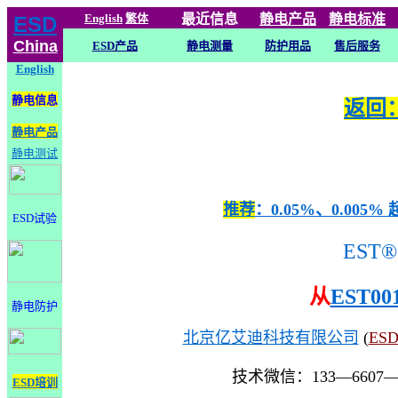
English
繁体
最近信息
静电
产品
静电标准
ESD
China
ESD产品
静电测量
防护用品
售后服务
English
静电信息
返回：
静电产品
静电测试
推荐
：0.05%、0.0
ESD试验
EST®
从
EST00
静电防护
北京亿艾迪科技有限公司
(
ES
技术微信：133—6607
ESD培训