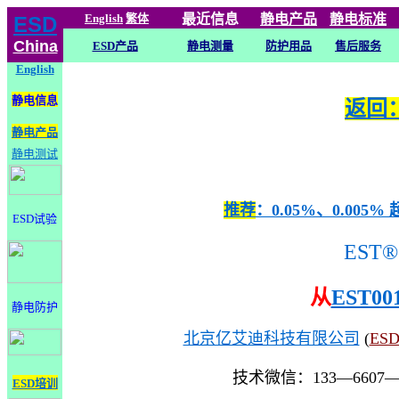
English
繁体
最近信息
静电
产品
静电标准
ESD
China
ESD产品
静电测量
防护用品
售后服务
English
静电信息
返回：
静电产品
静电测试
推荐
：0.05%、0.0
ESD试验
EST®
从
EST00
静电防护
北京亿艾迪科技有限公司
(
ES
技术微信：133—6607
ESD培训