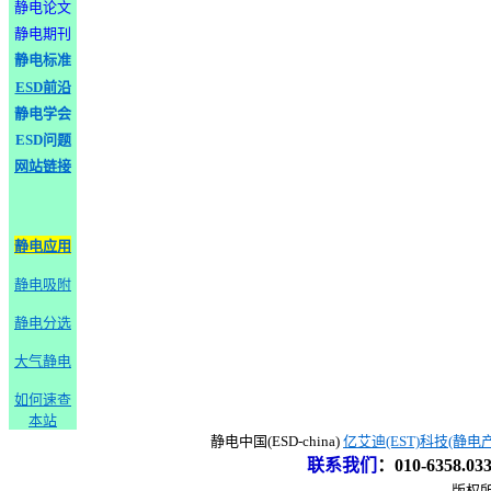
静电论文
静电期刊
静电标准
ESD前沿
静电学会
ESD问题
网站链接
静电应用
静电吸附
静电分选
大气静电
如何速查
本站
静电中国(ESD-china)
亿艾迪(EST)科技(静电
联系我们
：
010-6358.0
版权