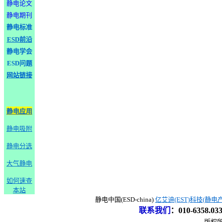
静电论文
静电期刊
静电标准
ESD前沿
静电学会
ESD问题
网站链接
静电应用
静电吸附
静电分选
大气静电
如何速查
本站
静电中国(ESD-china)
亿艾迪(EST)科技(静电
联系我们
：
010-6358.0
版权