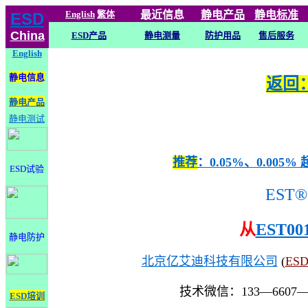
English
繁体
最近信息
静电
产品
静电标准
ESD
China
ESD产品
静电测量
防护用品
售后服务
English
静电信息
返回：
静电产品
静电测试
推荐
：0.05%、0.0
ESD试验
EST®
从
EST00
静电防护
北京亿艾迪科技有限公司
(
ES
技术微信：133—6607
ESD培训