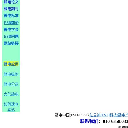
静电论文
静电期刊
静电标准
ESD前沿
静电学会
ESD问题
网站链接
静电应用
静电吸附
静电分选
大气静电
如何速查
本站
静电中国(ESD-china)
亿艾迪(EST)科技(静电
联系我们
：
010-6358.0
版权