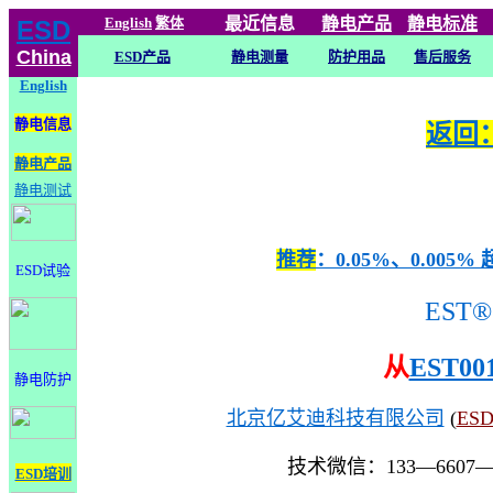
English
繁体
最近信息
静电
产品
静电标准
ESD
China
ESD产品
静电测量
防护用品
售后服务
English
静电信息
返回：
静电产品
静电测试
推荐
：0.05%、0.0
ESD试验
EST®
从
EST00
静电防护
北京亿艾迪科技有限公司
(
ES
技术微信：133—6607
ESD培训