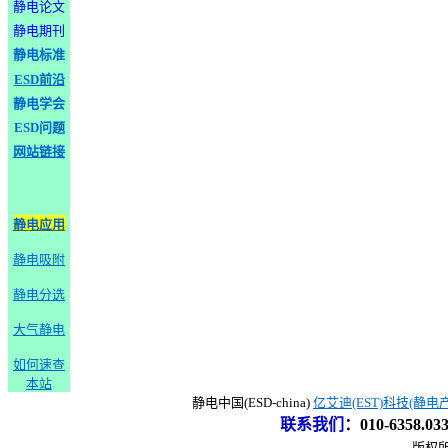
静电论文
静电期刊
静电标准
ESD前沿
静电学会
ESD问题
网站链接
静电应用
静电吸附
静电分选
大气静电
如何速查
本站
静电中国(ESD-china)
亿艾迪(EST)科技(静电
联系我们
：
010-6358.0
版权