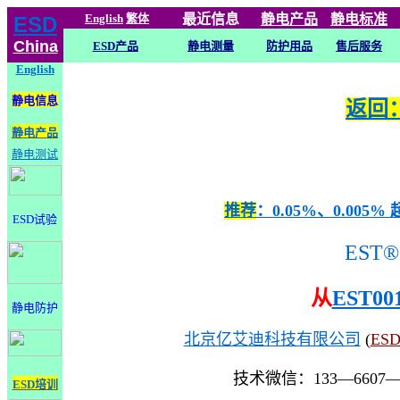
English
繁体
最近信息
静电
产品
静电标准
ESD
China
ESD产品
静电测量
防护用品
售后服务
English
静电信息
返回：
静电产品
静电测试
推荐
：0.05%、0.0
ESD试验
EST®
从
EST00
静电防护
北京亿艾迪科技有限公司
(
ES
技术微信：133—6607
ESD培训