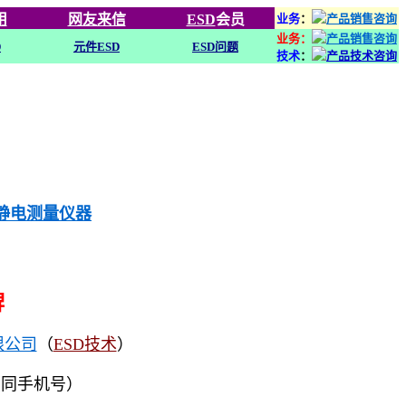
用
网友来信
ESD
会员
业务
：
业务：
D
元件ESD
ESD问题
技术
：
列静电测量仪器
牌
限公司
（
ESD技术
）
（同手机号）