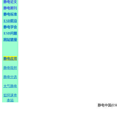
静电论文
静电期刊
静电标准
ESD前沿
静电学会
ESD问题
网站链接
静电应用
静电吸附
静电分选
大气静电
如何速查
本站
静电中国(ESD-