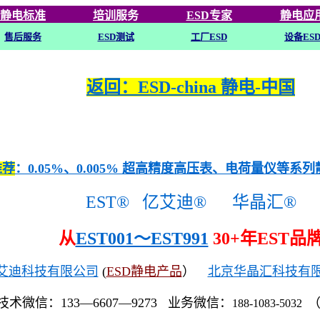
静电标准
培训
服务
ESD专家
静电应
售后服务
ESD
测试
工厂ESD
设备ES
返回：ESD-china 静电-中国
推荐
：0.05%、0.005% 超高精度高压表、电荷量仪等系
EST®
亿艾迪®
华晶汇®
从
EST001～EST991
30+年EST品
艾迪科技有限公司
(
ESD静电产品
）
北京华晶汇科技有
技术微信：133—6607—9273 业务微信：
188-1083-5032