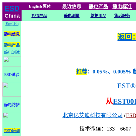
English
繁体
最近信息
静电
产品
静电标准
ESD
China
ESD产品
静电测量
防护用品
售后服务
English
静电信息
返回：
静电产品
静电测试
推荐
：0.05%、0.0
ESD试验
EST®
从
EST00
静电防护
北京亿艾迪科技有限公司
(
ES
技术微信：133—6607
ESD培训