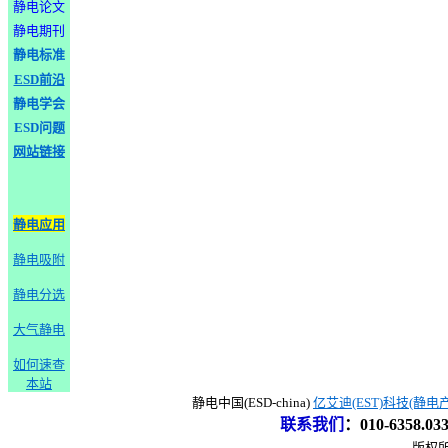
静电论文
静电期刊
静电标准
ESD前沿
静电学会
ESD问题
网站链接
静电应用
静电吸附
静电分选
大气静电
如何速查
本站
静电中国(ESD-china)
亿艾迪(EST)科技(静电
联系我们
：
010-6358.0
版权