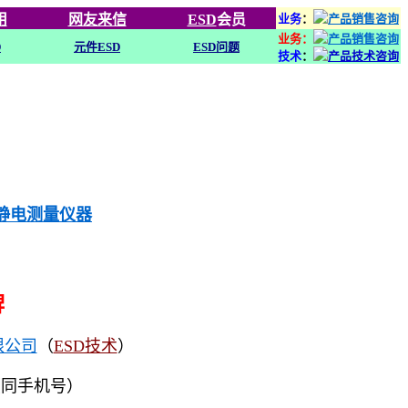
用
网友来信
ESD
会员
业务
：
业务：
D
元件ESD
ESD问题
技术
：
列静电测量仪器
牌
限公司
（
ESD技术
）
（同手机号）