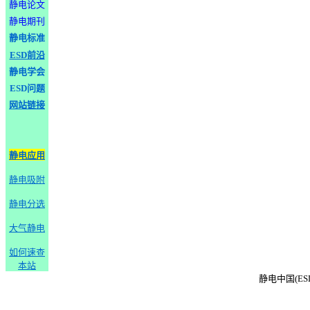
静电论文
静电期刊
静电标准
ESD前沿
静电学会
ESD问题
网站链接
静电应用
静电吸附
静电分选
大气静电
如何速查
本站
静电中国(ESD-