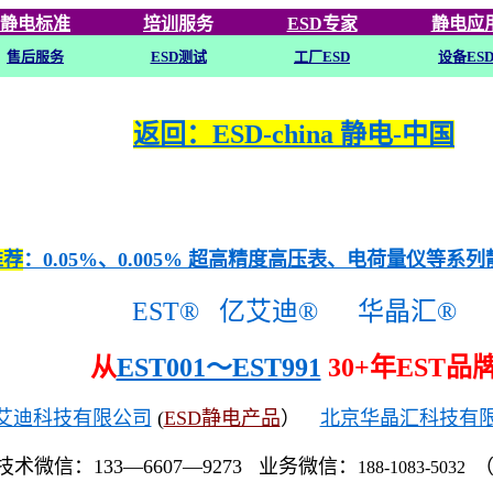
静电标准
培训
服务
ESD专家
静电应
售后服务
ESD
测试
工厂ESD
设备ES
返回：ESD-china 静电-中国
推荐
：0.05%、0.005% 超高精度高压表、电荷量仪等系
EST®
亿艾迪®
华晶汇®
从
EST001～EST991
30+年EST品
艾迪科技有限公司
(
ESD静电产品
）
北京华晶汇科技有
技术微信：133—6607—9273 业务微信：
188-1083-5032