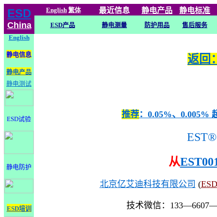
English
繁体
最近信息
静电
产品
静电标准
ESD
China
ESD产品
静电测量
防护用品
售后服务
English
静电信息
返回：
静电产品
静电测试
推荐
：0.05%、0.0
ESD试验
EST®
从
EST00
静电防护
北京亿艾迪科技有限公司
(
ES
技术微信：133—6607
ESD培训