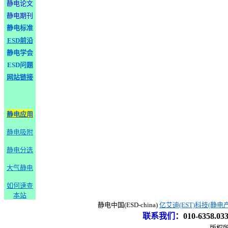
静电论文
静电期刊
静电标准
ESD前沿
静电学会
ESD问题
网站链接
静电应用
静电吸附
静电分选
大气静电
如何速查
本站
静电中国(ESD-china)
亿艾迪(EST)科技(静电
联系我们
：
010-6358.0
版权