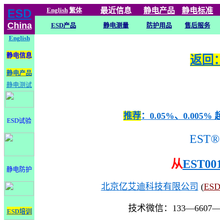
English
繁体
最近信息
静电
产品
静电标准
ESD
China
ESD产品
静电测量
防护用品
售后服务
English
静电信息
返回：
静电产品
静电测试
推荐
：0.05%、0.0
ESD试验
EST®
从
EST00
静电防护
北京亿艾迪科技有限公司
(
ES
技术微信：133—6607
ESD培训