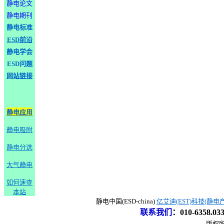
静电论文
静电期刊
静电标准
ESD前沿
静电学会
ESD问题
网站链接
静电应用
静电吸附
静电分选
大气静电
如何速查
本站
静电中国(ESD-china)
亿艾迪(EST)科技(静电
联系我们
：
010-6358.0
版权