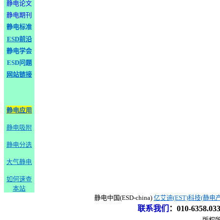
静电论文
静电期刊
静电标准
ESD前沿
静电学会
ESD问题
网站链接
静电应用
静电吸附
静电分选
大气静电
如何速查
本站
静电中国(ESD-china)
亿艾迪(EST)科技(静电
联系我们
：
010-6358.0
版权