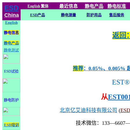
English
繁体
最近信息
静电
产品
静电标准
ESD
China
ESD产品
静电测量
防护用品
售后服务
English
静电信息
返回：
静电产品
静电测试
推荐
：0.05%、0.0
ESD试验
EST®
从
EST00
静电防护
北京亿艾迪科技有限公司
(
ES
技术微信：133—6607
ESD培训