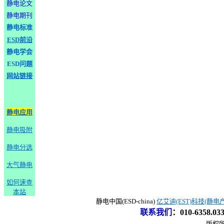
静电论文
静电期刊
静电标准
ESD前沿
静电学会
ESD问题
网站链接
静电应用
静电吸附
静电分选
大气静电
如何速查
本站
静电中国(ESD-china)
亿艾迪(EST)科技(静电
联系我们
：
010-6358.0
版权