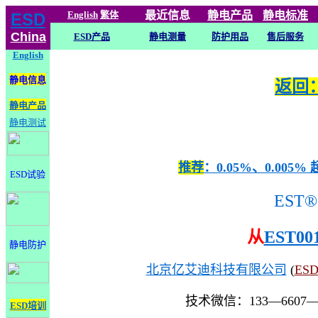
English
繁体
最近信息
静电
产品
静电标准
ESD
China
ESD产品
静电测量
防护用品
售后服务
English
静电信息
返回：
静电产品
静电测试
推荐
：0.05%、0.0
ESD试验
EST®
从
EST00
静电防护
北京亿艾迪科技有限公司
(
ES
技术微信：133—6607
ESD培训