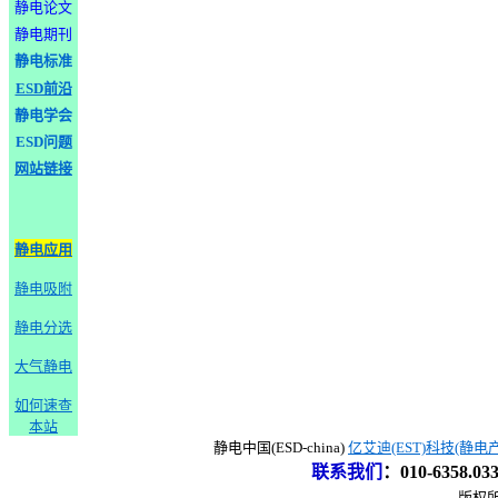
静电论文
静电期刊
静电标准
ESD前沿
静电学会
ESD问题
网站链接
静电应用
静电吸附
静电分选
大气静电
如何速查
本站
静电中国(ESD-china)
亿艾迪(EST)科技(静电
联系我们
：
010-6358.0
版权