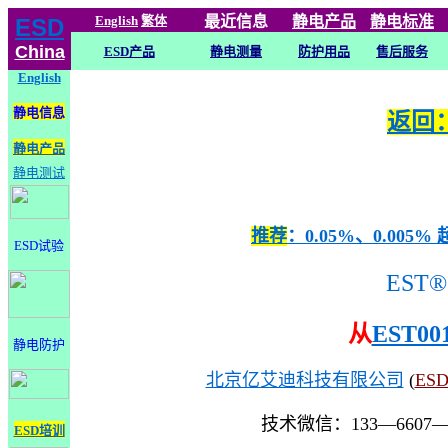
English
繁体
最近信息
静电
产品
静电标准
ESD
China
ESD产品
静电测量
防护用品
售后服务
English
静电信息
返回：
静电产品
静电测试
推荐
：0.05%、0.0
ESD试验
EST®
从
EST00
静电防护
北京亿艾迪科技有限公司
(
ES
技术微信：133—6607
ESD培训