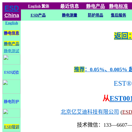
English
繁体
最近信息
静电
产品
静电标准
ESD
China
ESD产品
静电测量
防护用品
售后服务
English
静电信息
返回：
静电产品
静电测试
推荐
：0.05%、0.0
ESD试验
EST®
从
EST00
静电防护
北京亿艾迪科技有限公司
(
ES
技术微信：133—6607
ESD培训