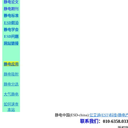
静电论文
静电期刊
静电标准
ESD前沿
静电学会
ESD问题
网站链接
静电应用
静电吸附
静电分选
大气静电
如何速查
本站
静电中国(ESD-china)
亿艾迪(EST)科技(静电
联系我们
：
010-6358.0
版权