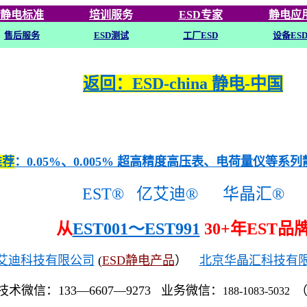
静电标准
培训
服务
ESD专家
静电应
售后服务
ESD
测试
工厂ESD
设备ES
返回：ESD-china 静电-中国
推荐
：0.05%、0.005% 超高精度高压表、电荷量仪等系
EST®
亿艾迪®
华晶汇®
从
EST001～EST991
30+年EST品
艾迪科技有限公司
(
ESD静电产品
）
北京华晶汇科技有
技术微信：133—6607—9273 业务微信：
188-1083-5032