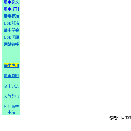
静电论文
静电期刊
静电标准
ESD前沿
静电学会
ESD问题
网站链接
静电应用
静电吸附
静电分选
大气静电
如何速查
本站
静电中国(ESD-