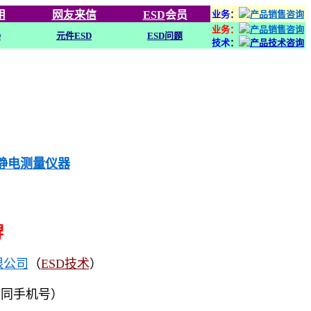
用
网友来信
ESD
会员
业务
：
业务：
D
元件ESD
ESD问题
技术
：
列静电测量仪器
牌
限公司
（
ESD技术
）
（同手机号）