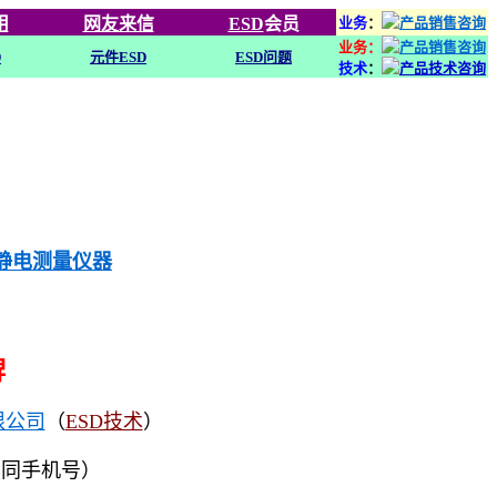
用
网友来信
ESD
会员
业务
：
业务：
D
元件ESD
ESD问题
技术
：
列静电测量仪器
牌
限公司
（
ESD技术
）
（同手机号）