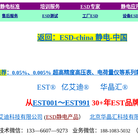
静电标准
培训
服务
ESD专家
静电应
售后服务
ESD
测试
工厂ESD
设备ES
返回：ESD-china 静电-中国
推荐
：0.05%、0.005% 超高精度高压表、电荷量仪等系
EST®
亿艾迪®
华晶汇®
从
EST001～EST991
30+年EST品
艾迪科技有限公司
(
ESD静电产品
）
北京华晶汇科技有
技术微信：133—6607—9273 业务微信：
188-1083-5032