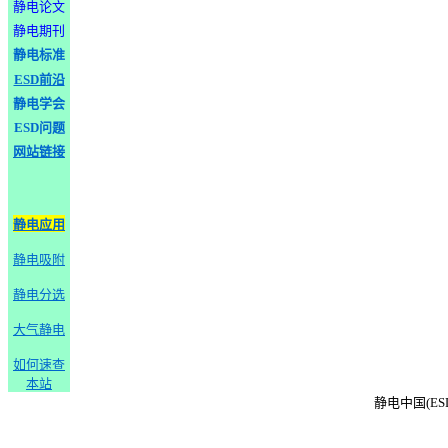
静电论文
静电期刊
静电标准
ESD前沿
静电学会
ESD问题
网站链接
静电应用
静电吸附
静电分选
大气静电
如何速查
本站
静电中国(ESD-