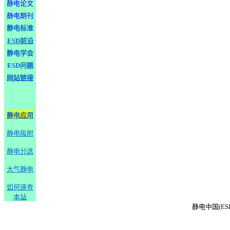
静电论文
静电期刊
静电标准
ESD前沿
静电学会
ESD问题
网站链接
静电应用
静电吸附
静电分选
大气静电
如何速查
本站
静电中国(ESD-