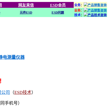
用
网友来信
ESD
会员
业务
：
业务：
D
元件ESD
ESD问题
技术
：
列静电测量仪器
牌
限公司
（
ESD技术
）
（同手机号）