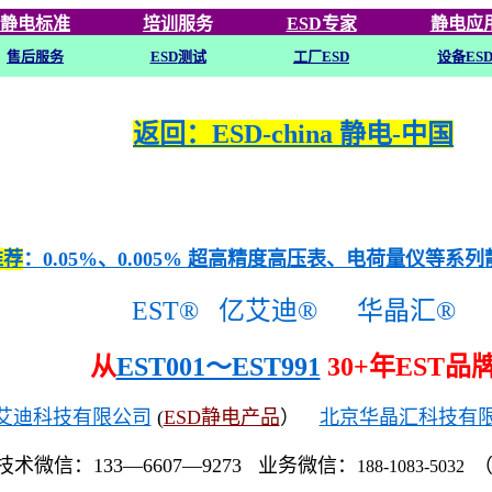
静电标准
培训
服务
ESD专家
静电应
售后服务
ESD
测试
工厂ESD
设备ES
返回：ESD-china 静电-中国
推荐
：0.05%、0.005% 超高精度高压表、电荷量仪等系
EST®
亿艾迪®
华晶汇®
从
EST001～EST991
30+年EST品
艾迪科技有限公司
(
ESD静电产品
）
北京华晶汇科技有
技术微信：133—6607—9273 业务微信：
188-1083-5032