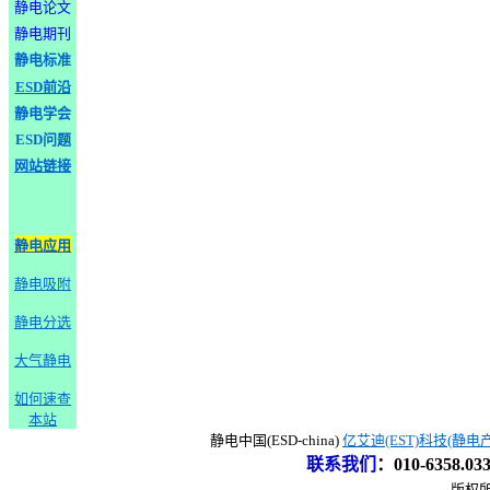
静电论文
静电期刊
静电标准
ESD前沿
静电学会
ESD问题
网站链接
静电应用
静电吸附
静电分选
大气静电
如何速查
本站
静电中国(ESD-china)
亿艾迪(EST)科技(静电
联系我们
：
010-6358.0
版权