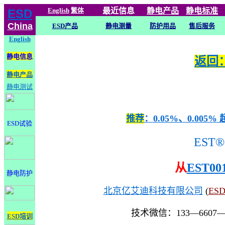
English
繁体
最近信息
静电
产品
静电标准
ESD
China
ESD产品
静电测量
防护用品
售后服务
English
静电信息
返回：
静电产品
静电测试
推荐
：0.05%、0.0
ESD试验
EST®
从
EST00
静电防护
北京亿艾迪科技有限公司
(
ES
技术微信：133—6607
ESD培训