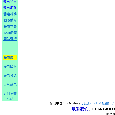
静电论文
静电期刊
静电标准
ESD前沿
静电学会
ESD问题
网站链接
静电应用
静电吸附
静电分选
大气静电
如何速查
本站
静电中国(ESD-china)
亿艾迪(EST)科技(静电
联系我们
：
010-6358.0
版权