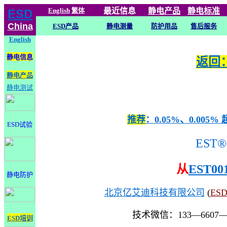
English
繁体
最近信息
静电
产品
静电标准
ESD
China
ESD产品
静电测量
防护用品
售后服务
English
静电信息
返回：
静电产品
静电测试
推荐
：0.05%、0.0
ESD试验
EST®
从
EST00
静电防护
北京亿艾迪科技有限公司
(
ES
技术微信：133—6607
ESD培训