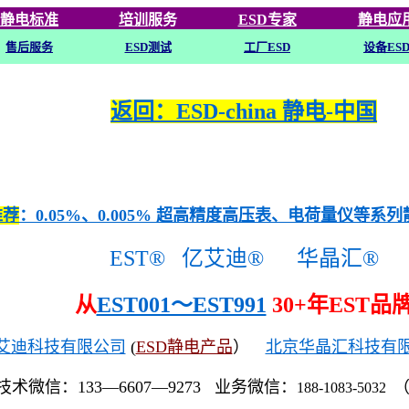
静电标准
培训
服务
ESD专家
静电应
售后服务
ESD
测试
工厂ESD
设备ES
返回：ESD-china 静电-中国
推荐
：0.05%、0.005% 超高精度高压表、电荷量仪等系
EST®
亿艾迪®
华晶汇®
从
EST001～EST991
30+年EST品
艾迪科技有限公司
(
ESD静电产品
）
北京华晶汇科技有
技术微信：133—6607—9273 业务微信：
188-1083-5032