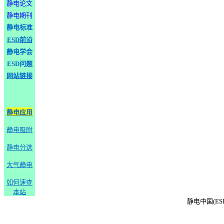
静电论文
静电期刊
静电标准
ESD前沿
静电学会
ESD问题
网站链接
静电应用
静电吸附
静电分选
大气静电
如何速查
本站
静电中国(ESD-