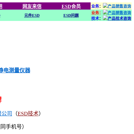
用
网友来信
ESD
会员
业务
：
业务：
D
元件ESD
ESD问题
技术
：
列静电测量仪器
牌
限公司
（
ESD技术
）
（同手机号）