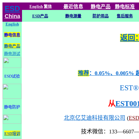
English
繁体
最近信息
静电
产品
静电标准
ESD
China
ESD产品
静电测量
防护用品
售后服务
English
静电信息
返回：
静电产品
静电测试
推荐
：0.05%、0.0
ESD试验
EST®
从
EST00
静电防护
北京亿艾迪科技有限公司
(
ES
技术微信：133—6607
ESD培训