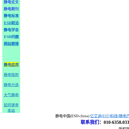
静电论文
静电期刊
静电标准
ESD前沿
静电学会
ESD问题
网站链接
静电应用
静电吸附
静电分选
大气静电
如何速查
本站
静电中国(ESD-china)
亿艾迪(EST)科技(静电
联系我们
：
010-6358.0
版权