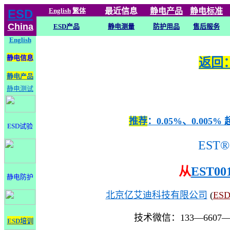
English
繁体
最近信息
静电
产品
静电标准
ESD
China
ESD产品
静电测量
防护用品
售后服务
English
静电信息
返回：
静电产品
静电测试
推荐
：0.05%、0.0
ESD试验
EST®
从
EST00
静电防护
北京亿艾迪科技有限公司
(
ES
技术微信：133—6607
ESD培训