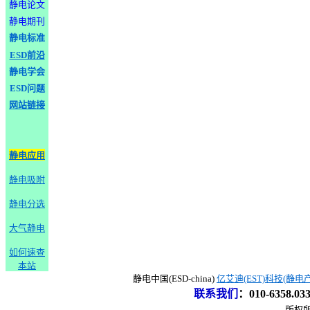
静电论文
静电期刊
静电标准
ESD前沿
静电学会
ESD问题
网站链接
静电应用
静电吸附
静电分选
大气静电
如何速查
本站
静电中国(ESD-china)
亿艾迪(EST)科技(静电
联系我们
：
010-6358.0
版权