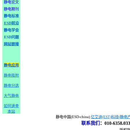
静电论文
静电期刊
静电标准
ESD前沿
静电学会
ESD问题
网站链接
静电应用
静电吸附
静电分选
大气静电
如何速查
本站
静电中国(ESD-china)
亿艾迪(EST)科技(静电
联系我们
：
010-6358.0
版权