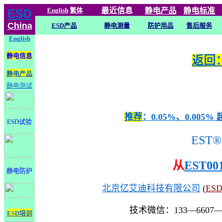
English
繁体
最近信息
静电
产品
静电标准
ESD
China
ESD产品
静电测量
防护用品
售后服务
English
静电信息
返回：
静电产品
静电测试
推荐
：0.05%、0.0
ESD试验
EST®
从
EST00
静电防护
北京亿艾迪科技有限公司
(
ES
技术微信：133—6607
ESD培训