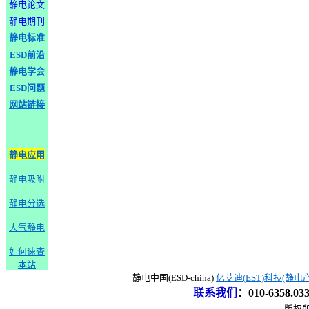
静电论文
静电期刊
静电标准
ESD前沿
静电学会
ESD问题
网站链接
静电应用
静电吸附
静电分选
大气静电
如何速查
本站
静电中国(ESD-china)
亿艾迪(EST)科技(静电
联系我们
：
010-6358.0
版权