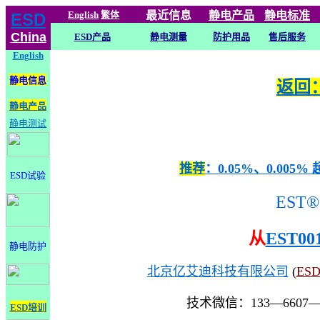
English
繁体
最近信息
静电
产品
静电标准
ESD
China
ESD产品
静电测量
防护用品
售后服务
English
静电信息
返回：
静电产品
静电测试
推荐
：0.05%、0.0
ESD试验
EST®
从
EST00
静电防护
北京亿艾迪科技有限公司
(
ES
技术微信：133—6607
ESD培训