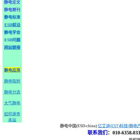
静电论文
静电期刊
静电标准
ESD前沿
静电学会
ESD问题
网站链接
静电应用
静电吸附
静电分选
大气静电
如何速查
本站
静电中国(ESD-china)
亿艾迪(EST)科技(静电
联系我们
：
010-6358.0
版权