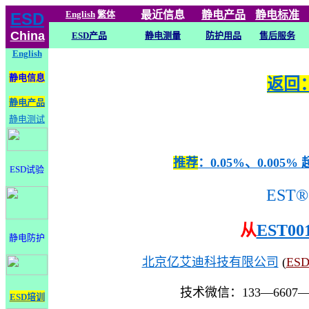
English
繁体
最近信息
静电
产品
静电标准
ESD
China
ESD产品
静电测量
防护用品
售后服务
English
静电信息
返回：
静电产品
静电测试
推荐
：0.05%、0.0
ESD试验
EST®
从
EST00
静电防护
北京亿艾迪科技有限公司
(
ES
技术微信：133—6607
ESD培训