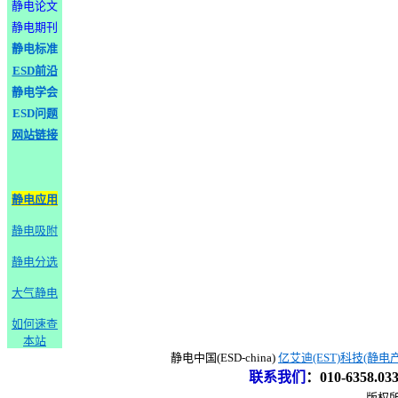
静电论文
静电期刊
静电标准
ESD前沿
静电学会
ESD问题
网站链接
静电应用
静电吸附
静电分选
大气静电
如何速查
本站
静电中国(ESD-china)
亿艾迪(EST)科技(静电
联系我们
：
010-6358.0
版权