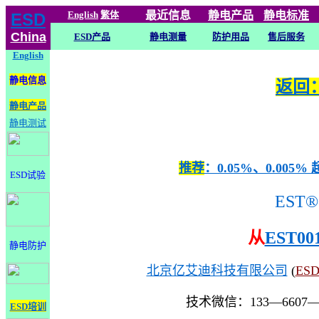
English
繁体
最近信息
静电
产品
静电标准
ESD
China
ESD产品
静电测量
防护用品
售后服务
English
静电信息
返回：
静电产品
静电测试
推荐
：0.05%、0.0
ESD试验
EST®
从
EST00
静电防护
北京亿艾迪科技有限公司
(
ES
技术微信：133—6607
ESD培训