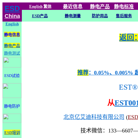
English
繁体
最近信息
静电
产品
静电标准
ESD
China
ESD产品
静电测量
防护用品
售后服务
English
静电信息
返回：
静电产品
静电测试
推荐
：0.05%、0.0
ESD试验
EST®
从
EST00
静电防护
北京亿艾迪科技有限公司
(
ES
技术微信：133—6607
ESD培训