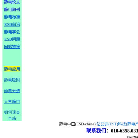
静电论文
静电期刊
静电标准
ESD前沿
静电学会
ESD问题
网站链接
静电应用
静电吸附
静电分选
大气静电
如何速查
本站
静电中国(ESD-china)
亿艾迪(EST)科技(静电
联系我们
：
010-6358.0
版权