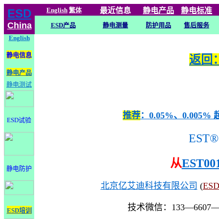
English
繁体
最近信息
静电
产品
静电标准
ESD
China
ESD产品
静电测量
防护用品
售后服务
English
静电信息
返回：
静电产品
静电测试
推荐
：0.05%、0.0
ESD试验
EST®
从
EST00
静电防护
北京亿艾迪科技有限公司
(
ES
技术微信：133—6607
ESD培训