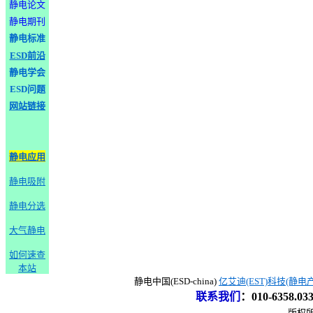
静电论文
静电期刊
静电标准
ESD前沿
静电学会
ESD问题
网站链接
静电应用
静电吸附
静电分选
大气静电
如何速查
本站
静电中国(ESD-china)
亿艾迪(EST)科技(静电
联系我们
：
010-6358.0
版权