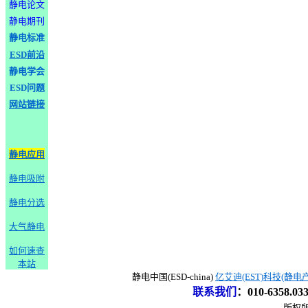
静电论文
静电期刊
静电标准
ESD前沿
静电学会
ESD问题
网站链接
静电应用
静电吸附
静电分选
大气静电
如何速查
本站
静电中国(ESD-china)
亿艾迪(EST)科技(静电
联系我们
：
010-6358.0
版权