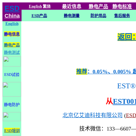
English
繁体
最近信息
静电
产品
静电标准
ESD
China
ESD产品
静电测量
防护用品
售后服务
English
静电信息
返回：
静电产品
静电测试
推荐
：0.05%、0.0
ESD试验
EST®
从
EST00
静电防护
北京亿艾迪科技有限公司
(
ES
技术微信：133—6607
ESD培训