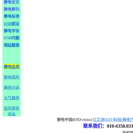
静电论文
静电期刊
静电标准
ESD前沿
静电学会
ESD问题
网站链接
静电应用
静电吸附
静电分选
大气静电
如何速查
本站
静电中国(ESD-china)
亿艾迪(EST)科技(静电
联系我们
：
010-6358.0
版权