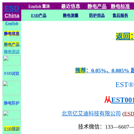
English
繁体
最近信息
静电
产品
静电标准
ESD
China
ESD产品
静电测量
防护用品
售后服务
English
静电信息
返回：
静电产品
静电测试
推荐
：0.05%、0.0
ESD试验
EST®
从
EST00
静电防护
北京亿艾迪科技有限公司
(
ES
技术微信：133—6607
ESD培训