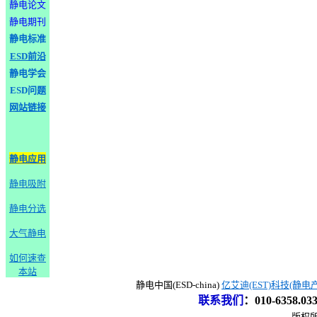
静电论文
静电期刊
静电标准
ESD前沿
静电学会
ESD问题
网站链接
静电应用
静电吸附
静电分选
大气静电
如何速查
本站
静电中国(ESD-china)
亿艾迪(EST)科技(静电
联系我们
：
010-6358.0
版权