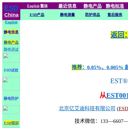
English
繁体
最近信息
静电
产品
静电标准
ESD
China
ESD产品
静电测量
防护用品
售后服务
English
静电信息
返回：
静电产品
静电测试
推荐
：0.05%、0.0
ESD试验
EST®
从
EST00
静电防护
北京亿艾迪科技有限公司
(
ES
技术微信：133—6607
ESD培训