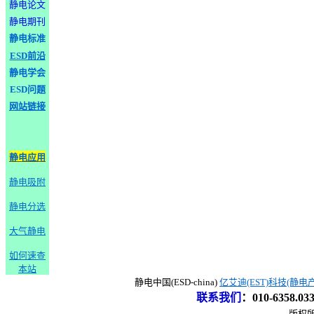
静电论文
静电期刊
静电标准
ESD前沿
静电学会
ESD问题
网站链接
静电应用
静电吸附
静电分选
大气静电
如何速查
本站
静电中国(ESD-china)
亿艾迪(EST)科技(静电
联系我们
：
010-6358.0
版权