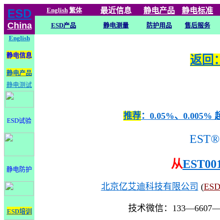
English
繁体
最近信息
静电
产品
静电标准
ESD
China
ESD产品
静电测量
防护用品
售后服务
English
静电信息
返回：
静电产品
静电测试
推荐
：0.05%、0.0
ESD试验
EST®
从
EST00
静电防护
北京亿艾迪科技有限公司
(
ES
技术微信：133—6607
ESD培训