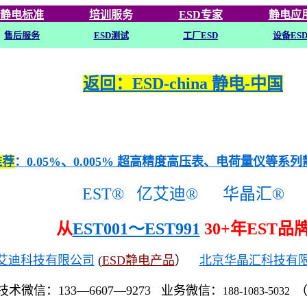
静电标准
培训
服务
ESD专家
静电应
售后服务
ESD
测试
工厂ESD
设备ES
返回：ESD-china 静电-中国
推荐
：0.05%、0.005% 超高精度高压表、电荷量仪等系
EST®
亿艾迪®
华晶汇®
从
EST001～EST991
30+年EST品
艾迪科技有限公司
(
ESD静电产品
）
北京华晶汇科技有
技术微信：133—6607—9273 业务微信：
188-1083-5032