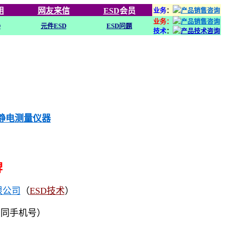
用
网友来信
ESD
会员
业务
：
业务：
D
元件ESD
ESD问题
技术
：
列静电测量仪器
牌
限公司
（
ESD技术
）
（同手机号）