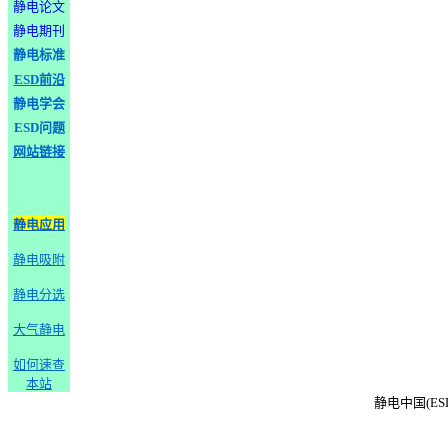
静电论文
静电期刊
静电标准
ESD前沿
静电学会
ESD问题
网站链接
静电应用
静电吸附
静电分选
大气静电
如何速查
本站
静电中国(ESD-