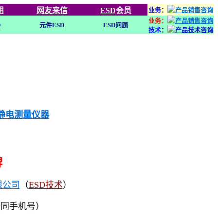
用
网友来信
ESD
会员
业务
：
业务：
D
元件ESD
ESD问题
技术
：
列静电测量仪器
牌
限公司
（
ESD技术
）
（同手机号）