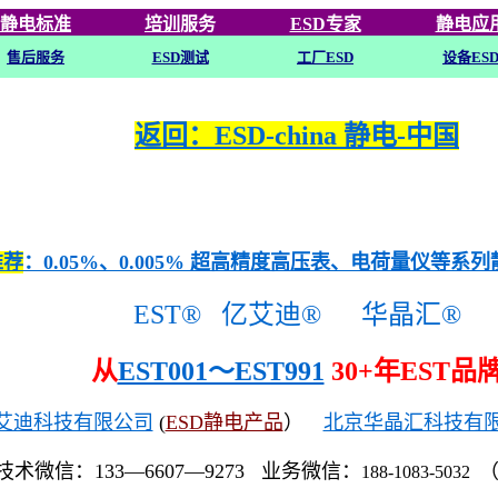
静电标准
培训
服务
ESD专家
静电应
售后服务
ESD
测试
工厂ESD
设备ES
返回：ESD-china 静电-中国
推荐
：0.05%、0.005% 超高精度高压表、电荷量仪等系
EST®
亿艾迪®
华晶汇®
从
EST001～EST991
30+年EST品
艾迪科技有限公司
(
ESD静电产品
）
北京华晶汇科技有
技术微信：133—6607—9273 业务微信：
188-1083-5032