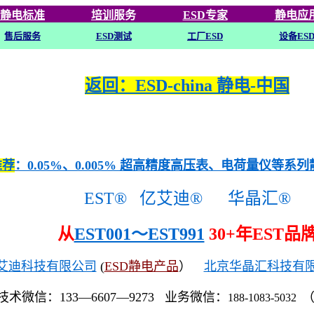
静电标准
培训
服务
ESD专家
静电应
售后服务
ESD
测试
工厂ESD
设备ES
返回：ESD-china 静电-中国
推荐
：0.05%、0.005% 超高精度高压表、电荷量仪等系
EST®
亿艾迪®
华晶汇®
从
EST001～EST991
30+年EST品
艾迪科技有限公司
(
ESD静电产品
）
北京华晶汇科技有
技术微信：133—6607—9273 业务微信：
188-1083-5032