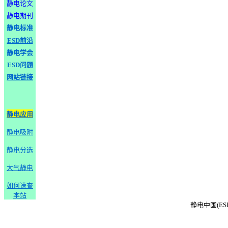
静电论文
静电期刊
静电标准
ESD前沿
静电学会
ESD问题
网站链接
静电应用
静电吸附
静电分选
大气静电
如何速查
本站
静电中国(ESD-