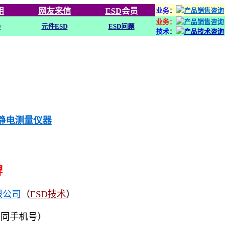
用
网友来信
ESD
会员
业务
：
业务：
D
元件ESD
ESD问题
技术
：
列静电测量仪器
牌
限公司
（
ESD技术
）
（同手机号）