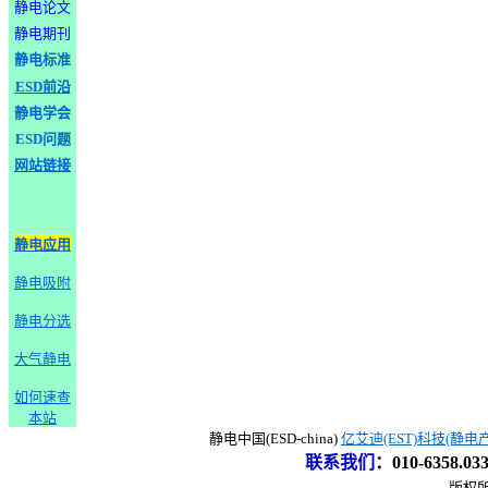
静电论文
静电期刊
静电标准
ESD前沿
静电学会
ESD问题
网站链接
静电应用
静电吸附
静电分选
大气静电
如何速查
本站
静电中国(ESD-china)
亿艾迪(EST)科技(静电
联系我们
：
010-6358.0
版权