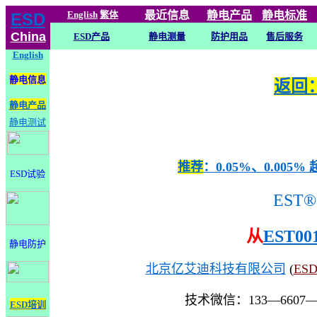
English
繁体
最近信息
静电
产品
静电标准
ESD
China
ESD产品
静电测量
防护用品
售后服务
English
静电信息
返回：
静电产品
静电测试
推荐
：0.05%、0.0
ESD试验
EST®
从
EST00
静电防护
北京亿艾迪科技有限公司
(
ES
技术微信：133—6607
ESD培训