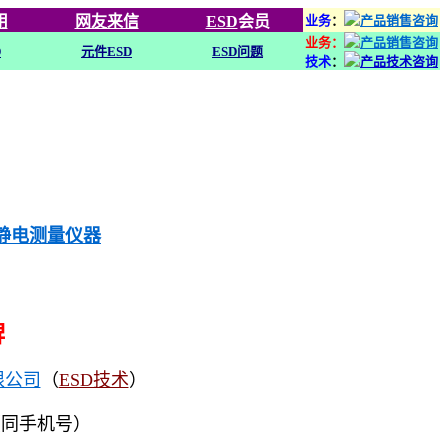
用
网友来信
ESD
会员
业务
：
业务：
D
元件ESD
ESD问题
技术
：
列静电测量仪器
牌
限公司
（
ESD技术
）
（同手机号）