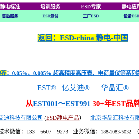
静电标准
培训
服务
ESD专家
静电应
售后服务
ESD
测试
工厂ESD
设备ES
返回：ESD-china 静电-中国
推荐
：0.05%、0.005% 超高精度高压表、电荷量仪等系
EST®
亿艾迪®
华晶汇®
从
EST001～EST991
30+年EST品
艾迪科技有限公司
(
ESD静电产品
）
北京华晶汇科技有
技术微信：133—6607—9273 业务微信：
188-1083-5032