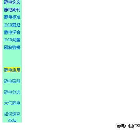
静电论文
静电期刊
静电标准
ESD前沿
静电学会
ESD问题
网站链接
静电应用
静电吸附
静电分选
大气静电
如何速查
本站
静电中国(ESD-