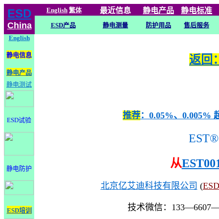
English
繁体
最近信息
静电
产品
静电标准
ESD
China
ESD产品
静电测量
防护用品
售后服务
English
静电信息
返回：
静电产品
静电测试
推荐
：0.05%、0.0
ESD试验
EST®
从
EST00
静电防护
北京亿艾迪科技有限公司
(
ES
技术微信：133—6607
ESD培训