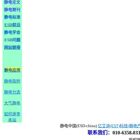
静电论文
静电期刊
静电标准
ESD前沿
静电学会
ESD问题
网站链接
静电应用
静电吸附
静电分选
大气静电
如何速查
本站
静电中国(ESD-china)
亿艾迪(EST)科技(静电
联系我们
：
010-6358.0
版权