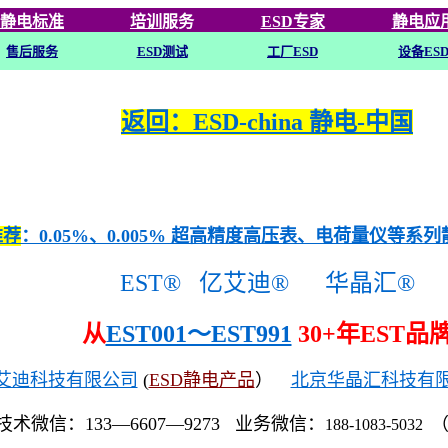
静电标准
培训
服务
ESD专家
静电应
售后服务
ESD
测试
工厂ESD
设备ES
返回：ESD-china 静电-中国
推荐
：0.05%、0.005% 超高精度高压表、电荷量仪等系
EST®
亿艾迪®
华晶汇®
从
EST001～EST991
30+年EST品
艾迪科技有限公司
(
ESD静电产品
）
北京华晶汇科技有
技术微信：133—6607—9273 业务微信：
188-1083-5032